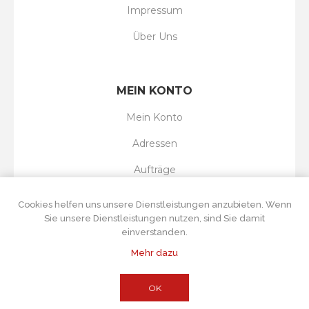
Impressum
Über Uns
MEIN KONTO
Mein Konto
Adressen
Aufträge
Wunschliste
Cookies helfen uns unsere Dienstleistungen anzubieten. Wenn
Sie unsere Dienstleistungen nutzen, sind Sie damit
einverstanden.
Mehr dazu
Powered by
nopCommerce
Copyright © 2026 Tortenboss UG. Alle Rechte
vorbehalten.
Alle Preise wurden inklusive Steuer angegeben. Exklusive
OK
Versand