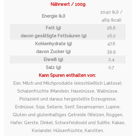
Nährwert / 100g
2040 (kJ) /
Energie (kJ)
489 (kcal)
Fett (g)
26,6
davon gesättigte Fettsäuren (g)
16,0
Kohlenhydrate (g)
47,6
davon Zucker (g)
39,9
Eiweiß (g)
2,4
Salz (g)
0,7
Kann Spuren enthalten von:
Eier, Milch und Milchprodukte (einschließlich Laktose),
Schalenfrüchte (Mandeln, Haselnüsse, Wallnüsse,
Pistazien) und daraus hergestellte Erzeugnisse,
Erdnüsse, Soja, Sellerie, Senf, Sesamsamen, Lupine,
Gluten und glutenhaltiges Getreide (Weizen, Roggen,
Hafer, Gerste, Dinkel, Schwefeldioxid und Sulfite, Kakao,
Koriander, Hülsenfrüchte, Karotten.