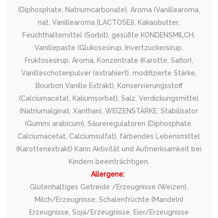
(Diphosphate, Natriumcarbonate), Aroma (Vanillearoma,
nat. Vanillearoma [LACTOSE]), Kakaobutter,
Feuchthaltemittel (Sorbit), gesüßte KONDENSMILCH,
Vanillepaste (Glukosesirup, Invertzuckersirup,
Fruktosesirup, Aroma, Konzentrate (Karotte, Saflor),
Vanilleschotenpulver (extrahiert), modifizierte Stärke,
Bourbon Vanille Extrakt), Konservierungsstoff
(Calciumacetat, Kaliumsorbat), Salz, Verdickungsmittel
(Natriumalginat, Xanthan), WEIZENSTÄRKE, Stabilisator
(Gummi arabicum), Säureregulatoren (Diphosphate,
Calciumacetat, Calciumsulfat), färbendes Lebensmittel
(Karottenextrakt) Kann Aktivität und Aufmerksamkeit bei
Kindern beeinträchtigen.
Allergene:
Glutenhaltiges Getreide /Erzeugnisse (Weizen),
Milch/Erzeugnisse, Schalenfrüchte (Mandeln)
Erzeugnisse, Soja/Erzeugnisse, Eier/Erzeugnisse