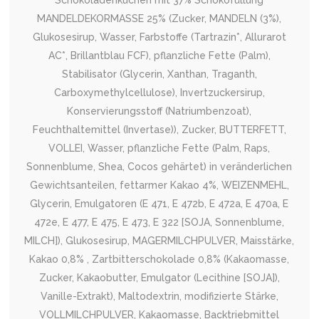
Schokoladenkuchen mit 37% Schokofüllung
MANDELDEKORMASSE 25% (Zucker, MANDELN (3%),
Glukosesirup, Wasser, Farbstoffe (Tartrazin*, Allurarot
AC*, Brillantblau FCF), pflanzliche Fette (Palm),
Stabilisator (Glycerin, Xanthan, Traganth,
Carboxymethylcellulose), Invertzuckersirup,
Konservierungsstoff (Natriumbenzoat),
Feuchthaltemittel (Invertase)), Zucker, BUTTERFETT,
VOLLEI, Wasser, pflanzliche Fette (Palm, Raps,
Sonnenblume, Shea, Cocos gehärtet) in veränderlichen
Gewichtsanteilen, fettarmer Kakao 4%, WEIZENMEHL,
Glycerin, Emulgatoren (E 471, E 472b, E 472a, E 470a, E
472e, E 477, E 475, E 473, E 322 [SOJA, Sonnenblume,
MILCH]), Glukosesirup, MAGERMILCHPULVER, Maisstärke,
Kakao 0,8% , Zartbitterschokolade 0,8% (Kakaomasse,
Zucker, Kakaobutter, Emulgator (Lecithine [SOJA]),
Vanille-Extrakt), Maltodextrin, modifizierte Stärke,
VOLLMILCHPULVER, Kakaomasse, Backtriebmittel