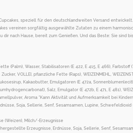
cakes, speziell für den deutschlandweiten Versand entwickelt. Mi
cakes vereinen sorgfältig ausgewählte Zutaten zu einem harmonisc
dir nach Hause, bereit zum Genießen. Und das Beste: Sie sind bi
te (Palm), Wasser, Stabilisatoren (E 422, E 415, E 466), Farbstoff (T
)), Zucker, VOLLEI, pflanzliche Fette (Raps), WEIZENMEHL, WEIZENS
kosesirup, Kakaobutter, Emulgatoren (E 472a, Sonnenblumenlecithi
iumhydrogencarbonat), Salz, Emulgator (E 472b, E 471, E 481), W
amellpulver, Aroma *Kann Aktivität und Aufmerksamkeit bei Kinder
dnüsse, Soja, Sellerie, Senf, Sesamsamen, Lupine, Schwefeldioxid u
se (Weizen), Milch/-Erzeugnisse
ergestellte Erzeugnisse, Erdnüsse, Soja, Sellerie, Senf, Sesamsam