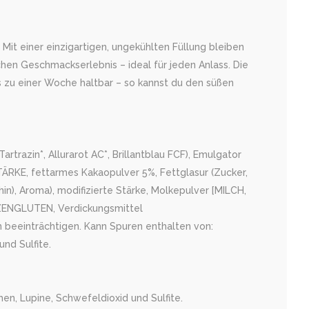
t einer einzigartigen, ungekühlten Füllung bleiben
hen Geschmackserlebnis – ideal für jeden Anlass. Die
s zu einer Woche haltbar – so kannst du den süßen
artrazin*, Allurarot AC*, Brillantblau FCF), Emulgator
TÄRKE, fettarmes Kakaopulver 5%, Fettglasur (Zucker,
n), Aroma), modifizierte Stärke, Molkepulver [MILCH,
EIZENGLUTEN, Verdickungsmittel
n beeinträchtigen. Kann Spuren enthalten von:
nd Sulfite.
en, Lupine, Schwefeldioxid und Sulfite.