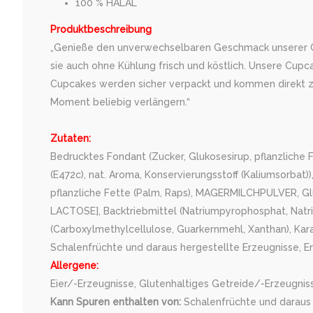
100 % HALAL
Produktbeschreibung
„Genieße den unverwechselbaren Geschmack unserer Cup
sie auch ohne Kühlung frisch und köstlich. Unsere Cup
Cupcakes werden sicher verpackt und kommen direkt zu 
Moment beliebig verlängern.“
Zutaten:
Bedrucktes Fondant (Zucker, Glukosesirup, pflanzliche Fet
(E472c), nat. Aroma, Konservierungsstoff (Kaliumsorbat
pflanzliche Fette (Palm, Raps), MAGERMILCHPULVER, Glu
LACTOSE], Backtriebmittel (Natriumpyrophosphat, Natr
(Carboxylmethylcellulose, Guarkernmehl, Xanthan), Kar
Schalenfrüchte und daraus hergestellte Erzeugnisse, Er
Allergene:
Eier/-Erzeugnisse, Glutenhaltiges Getreide/-Erzeugnis
Kann Spuren enthalten von:
Schalenfrüchte und daraus h