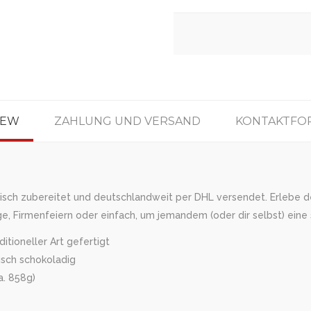
IEW
ZAHLUNG UND VERSAND
KONTAKTFO
risch zubereitet und deutschlandweit per DHL versendet. Erlebe d
, Firmenfeiern oder einfach, um jemandem (oder dir selbst) eine
tioneller Art gefertigt
isch schokoladig
a. 858g)