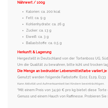
Nährwert / 100g
Kalorien: ca. 200 kcal
Fett: ca. 9 g
Kohlenhydrate: ca. 26 g
Zucker: ca. 13 g
Eiweiß: ca. 3 g
Ballaststoffe: ca. 0,5 g
Herkunft & Lagerung
Hergestellt in Deutschland von der Tortenboss UG, Süd
Um die Qualität zu bewahren, bitte kühl und trocken la
Die Menge an bedruckter Lebensmittelfarbe variiert je
Genutzt werden folgende Farbstoffe: E102, E129, E133
Kann Aktivität und Aufmerksamkeit bei Kindern beeinträchtigen.
“Mit einem Preis von 34,90 € pro kg bietet diese Torte
Genuss und einem Hauch von Raffinesse. Probieren Sie s