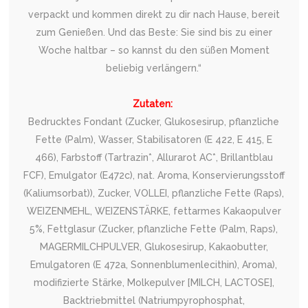
verpackt und kommen direkt zu dir nach Hause, bereit
zum Genießen. Und das Beste: Sie sind bis zu einer
Woche haltbar – so kannst du den süßen Moment
beliebig verlängern.“
Zutaten:
Bedrucktes Fondant (Zucker, Glukosesirup, pflanzliche
Fette (Palm), Wasser, Stabilisatoren (E 422, E 415, E
466), Farbstoff (Tartrazin*, Allurarot AC*, Brillantblau
FCF), Emulgator (E472c), nat. Aroma, Konservierungsstoff
(Kaliumsorbat)), Zucker, VOLLEI, pflanzliche Fette (Raps),
WEIZENMEHL, WEIZENSTÄRKE, fettarmes Kakaopulver
5%, Fettglasur (Zucker, pflanzliche Fette (Palm, Raps),
MAGERMILCHPULVER, Glukosesirup, Kakaobutter,
Emulgatoren (E 472a, Sonnenblumenlecithin), Aroma),
modifizierte Stärke, Molkepulver [MILCH, LACTOSE],
Backtriebmittel (Natriumpyrophosphat,