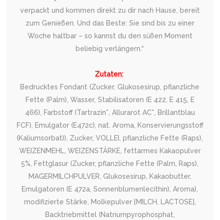
verpackt und kommen direkt zu dir nach Hause, bereit
zum Genießen. Und das Beste: Sie sind bis zu einer
Woche haltbar – so kannst du den süßen Moment
beliebig verlängern.“
Zutaten:
Bedrucktes Fondant (Zucker, Glukosesirup, pflanzliche
Fette (Palm), Wasser, Stabilisatoren (E 422, E 415, E
466), Farbstoff (Tartrazin*, Allurarot AC*, Brillantblau
FCF), Emulgator (E472c), nat. Aroma, Konservierungsstoff
(Kaliumsorbat)), Zucker, VOLLEI, pflanzliche Fette (Raps),
WEIZENMEHL, WEIZENSTÄRKE, fettarmes Kakaopulver
5%, Fettglasur (Zucker, pflanzliche Fette (Palm, Raps),
MAGERMILCHPULVER, Glukosesirup, Kakaobutter,
Emulgatoren (E 472a, Sonnenblumenlecithin), Aroma),
modifizierte Stärke, Molkepulver [MILCH, LACTOSE],
Backtriebmittel (Natriumpyrophosphat,