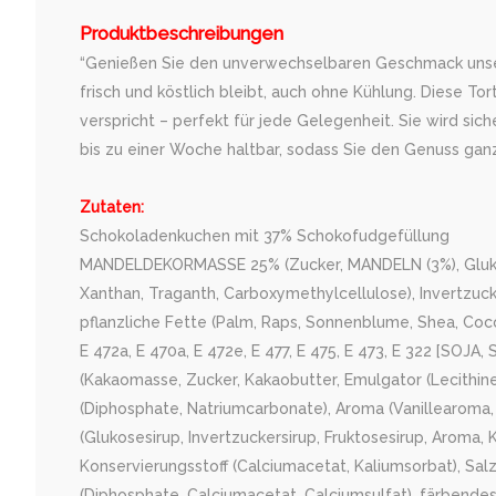
Produktbeschreibungen
“Genießen Sie den unverwechselbaren Geschmack unserer
frisch und köstlich bleibt, auch ohne Kühlung. Diese 
verspricht – perfekt für jede Gelegenheit. Sie wird sic
bis zu einer Woche haltbar, sodass Sie den Genuss gan
Zutaten:
Schokoladenkuchen mit 37% Schokofudgefüllung
MANDELDEKORMASSE 25% (Zucker, MANDELN (3%), Glukosesiru
Xanthan, Traganth, Carboxymethylcellulose), Invertzuck
pflanzliche Fette (Palm, Raps, Sonnenblume, Shea, Coc
E 472a, E 470a, E 472e, E 477, E 475, E 473, E 322 [SO
(Kakaomasse, Zucker, Kakaobutter, Emulgator (Lecithine
(Diphosphate, Natriumcarbonate), Aroma (Vanillearoma,
(Glukosesirup, Invertzuckersirup, Fruktosesirup, Aroma, K
Konservierungsstoff (Calciumacetat, Kaliumsorbat), Sal
(Diphosphate, Calciumacetat, Calciumsulfat), färbendes