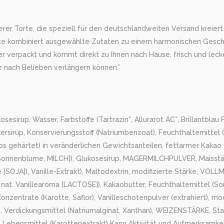
 Torte, die speziell für den deutschlandweiten Versand kreiert wu
Torte kombiniert ausgewählte Zutaten zu einem harmonischen Gesc
her verpackt und kommt direkt zu Ihnen nach Hause, frisch und leck
z nach Belieben verlängern können.”
p, Wasser, Farbstoffe (Tartrazin*, Allurarot AC*, Brillantblau FCF)
ersirup, Konservierungsstoff (Natriumbenzoat), Feuchthaltemittel 
os gehärtet) in veränderlichen Gewichtsanteilen, fettarmer Kakao
JA, Sonnenblume, MILCH]), Glukosesirup, MAGERMILCHPULVER, Maisst
 [SOJA]), Vanille-Extrakt), Maltodextrin, modifizierte Stärke, VO
 nat. Vanillearoma [LACTOSE]), Kakaobutter, Feuchthaltemittel (S
onzentrate (Karotte, Saflor), Vanilleschotenpulver (extrahiert), mod
z, Verdickungsmittel (Natriumalginat, Xanthan), WEIZENSTÄRKE, St
 Lebensmittel (Karottenextrakt) Kann Aktivität und Aufmerksamkei