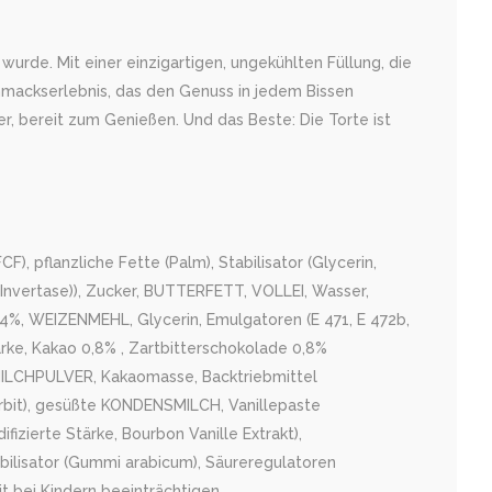
rde. Mit einer einzigartigen, ungekühlten Füllung, die
hmackserlebnis, das den Genuss in jedem Bissen
er, bereit zum Genießen. Und das Beste: Die Torte ist
, pflanzliche Fette (Palm), Stabilisator (Glycerin,
(Invertase)), Zucker, BUTTERFETT, VOLLEI, Wasser,
 4%, WEIZENMEHL, Glycerin, Emulgatoren (E 471, E 472b,
ärke, Kakao 0,8% , Zartbitterschokolade 0,8%
LLMILCHPULVER, Kakaomasse, Backtriebmittel
orbit), gesüßte KONDENSMILCH, Vanillepaste
ifizierte Stärke, Bourbon Vanille Extrakt),
abilisator (Gummi arabicum), Säureregulatoren
t bei Kindern beeinträchtigen.