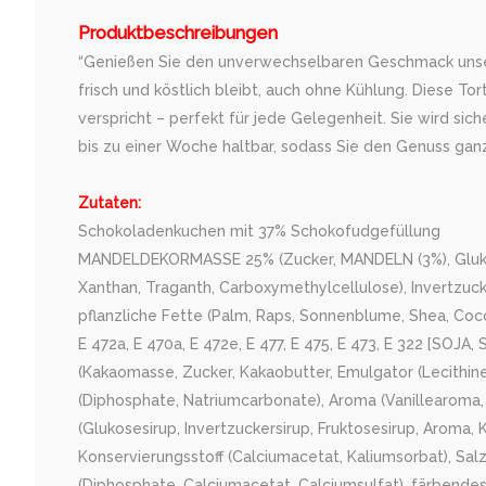
Produktbeschreibungen
“Genießen Sie den unverwechselbaren Geschmack unserer
frisch und köstlich bleibt, auch ohne Kühlung. Diese 
verspricht – perfekt für jede Gelegenheit. Sie wird sic
bis zu einer Woche haltbar, sodass Sie den Genuss gan
Zutaten:
Schokoladenkuchen mit 37% Schokofudgefüllung
MANDELDEKORMASSE 25% (Zucker, MANDELN (3%), Glukosesiru
Xanthan, Traganth, Carboxymethylcellulose), Invertzuck
pflanzliche Fette (Palm, Raps, Sonnenblume, Shea, Coc
E 472a, E 470a, E 472e, E 477, E 475, E 473, E 322 [SO
(Kakaomasse, Zucker, Kakaobutter, Emulgator (Lecithine
(Diphosphate, Natriumcarbonate), Aroma (Vanillearoma,
(Glukosesirup, Invertzuckersirup, Fruktosesirup, Aroma, K
Konservierungsstoff (Calciumacetat, Kaliumsorbat), Sal
(Diphosphate, Calciumacetat, Calciumsulfat), färbendes