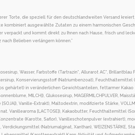
 Torte, die speziell für den deutschlandweiten Versand kreiert wu
Torte kombiniert ausgewählte Zutaten zu einem harmonischen Gesc
her verpackt und kommt direkt zu Ihnen nach Hause, frisch und leck
z nach Belieben verlängern können.”
p, Wasser, Farbstoffe (Tartrazin*, Allurarot AC*, Brillantblau FCF)
ersirup, Konservierungsstoff (Natriumbenzoat), Feuchthaltemittel 
os gehärtet) in veränderlichen Gewichtsanteilen, fettarmer Kakao
JA, Sonnenblume, MILCH]), Glukosesirup, MAGERMILCHPULVER, Maisst
 [SOJA]), Vanille-Extrakt), Maltodextrin, modifizierte Stärke, VO
 nat. Vanillearoma [LACTOSE]), Kakaobutter, Feuchthaltemittel (S
onzentrate (Karotte, Saflor), Vanilleschotenpulver (extrahiert), mod
z, Verdickungsmittel (Natriumalginat, Xanthan), WEIZENSTÄRKE, St
 Lebensmittel (Karottenextrakt) Kann Aktivität und Aufmerksamkei