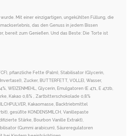
rde. Mit einer einzigartigen, ungekühlten Füllung, die
hmackserlebnis, das den Genuss in jedem Bissen
er, bereit zum Genießen. Und das Beste: Die Torte ist
, pflanzliche Fette (Palm), Stabilisator (Glycerin,
(Invertase)), Zucker, BUTTERFETT, VOLLEI, Wasser,
 4%, WEIZENMEHL, Glycerin, Emulgatoren (E 471, E 472b,
ärke, Kakao 0,8% , Zartbitterschokolade 0,8%
LLMILCHPULVER, Kakaomasse, Backtriebmittel
orbit), gesüßte KONDENSMILCH, Vanillepaste
ifizierte Stärke, Bourbon Vanille Extrakt),
abilisator (Gummi arabicum), Säureregulatoren
t bei Kindern beeinträchtigen.