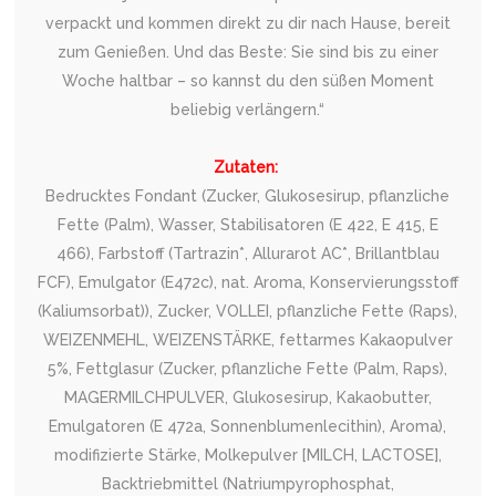
verpackt und kommen direkt zu dir nach Hause, bereit
zum Genießen. Und das Beste: Sie sind bis zu einer
Woche haltbar – so kannst du den süßen Moment
beliebig verlängern.“
Zutaten:
Bedrucktes Fondant (Zucker, Glukosesirup, pflanzliche
Fette (Palm), Wasser, Stabilisatoren (E 422, E 415, E
466), Farbstoff (Tartrazin*, Allurarot AC*, Brillantblau
FCF), Emulgator (E472c), nat. Aroma, Konservierungsstoff
(Kaliumsorbat)), Zucker, VOLLEI, pflanzliche Fette (Raps),
WEIZENMEHL, WEIZENSTÄRKE, fettarmes Kakaopulver
5%, Fettglasur (Zucker, pflanzliche Fette (Palm, Raps),
MAGERMILCHPULVER, Glukosesirup, Kakaobutter,
Emulgatoren (E 472a, Sonnenblumenlecithin), Aroma),
modifizierte Stärke, Molkepulver [MILCH, LACTOSE],
Backtriebmittel (Natriumpyrophosphat,