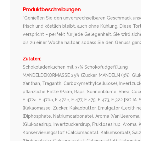
Produktbeschreibungen
“Genießen Sie den unverwechselbaren Geschmack unserer
frisch und köstlich bleibt, auch ohne Kühlung. Diese 
verspricht – perfekt für jede Gelegenheit. Sie wird sic
bis zu einer Woche haltbar, sodass Sie den Genuss gan
Zutaten:
Schokoladenkuchen mit 37% Schokofudgefüllung
MANDELDEKORMASSE 25% (Zucker, MANDELN (3%), Glukosesiru
Xanthan, Traganth, Carboxymethylcellulose), Invertzuck
pflanzliche Fette (Palm, Raps, Sonnenblume, Shea, Coc
E 472a, E 470a, E 472e, E 477, E 475, E 473, E 322 [SO
(Kakaomasse, Zucker, Kakaobutter, Emulgator (Lecithine
(Diphosphate, Natriumcarbonate), Aroma (Vanillearoma,
(Glukosesirup, Invertzuckersirup, Fruktosesirup, Aroma, K
Konservierungsstoff (Calciumacetat, Kaliumsorbat), Sal
(Diphosphate, Calciumacetat, Calciumsulfat), färbendes