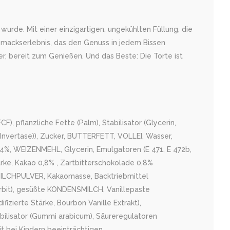
rde. Mit einer einzigartigen, ungekühlten Füllung, die
hmackserlebnis, das den Genuss in jedem Bissen
er, bereit zum Genießen. Und das Beste: Die Torte ist
, pflanzliche Fette (Palm), Stabilisator (Glycerin,
(Invertase)), Zucker, BUTTERFETT, VOLLEI, Wasser,
 4%, WEIZENMEHL, Glycerin, Emulgatoren (E 471, E 472b,
ärke, Kakao 0,8% , Zartbitterschokolade 0,8%
LLMILCHPULVER, Kakaomasse, Backtriebmittel
orbit), gesüßte KONDENSMILCH, Vanillepaste
ifizierte Stärke, Bourbon Vanille Extrakt),
abilisator (Gummi arabicum), Säureregulatoren
t bei Kindern beeinträchtigen.