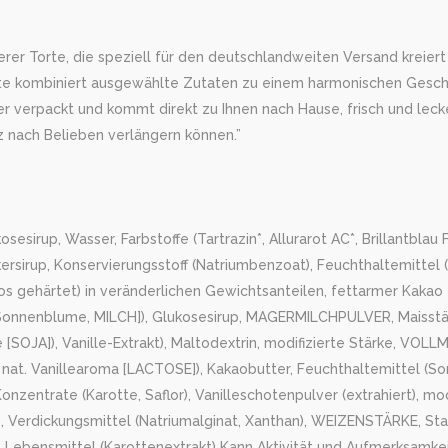
 Torte, die speziell für den deutschlandweiten Versand kreiert wu
Torte kombiniert ausgewählte Zutaten zu einem harmonischen Gesc
her verpackt und kommt direkt zu Ihnen nach Hause, frisch und leck
z nach Belieben verlängern können.”
p, Wasser, Farbstoffe (Tartrazin*, Allurarot AC*, Brillantblau FCF)
ersirup, Konservierungsstoff (Natriumbenzoat), Feuchthaltemittel 
os gehärtet) in veränderlichen Gewichtsanteilen, fettarmer Kakao
JA, Sonnenblume, MILCH]), Glukosesirup, MAGERMILCHPULVER, Maisst
 [SOJA]), Vanille-Extrakt), Maltodextrin, modifizierte Stärke, VO
 nat. Vanillearoma [LACTOSE]), Kakaobutter, Feuchthaltemittel (S
onzentrate (Karotte, Saflor), Vanilleschotenpulver (extrahiert), mod
z, Verdickungsmittel (Natriumalginat, Xanthan), WEIZENSTÄRKE, St
 Lebensmittel (Karottenextrakt) Kann Aktivität und Aufmerksamkei