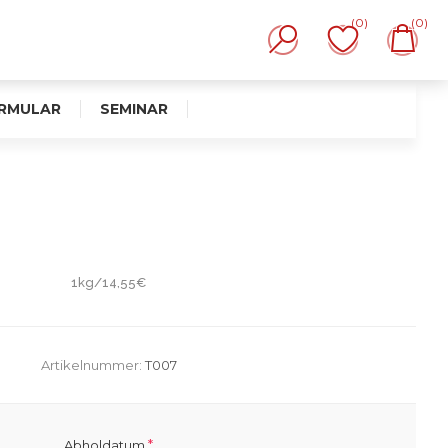
(0)
(0)
RMULAR
SEMINAR
1kg/14,55€
Artikelnummer:
T007
*
Abholdatum