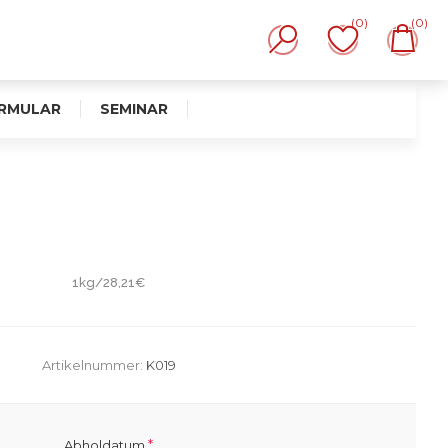
(0)
(0)
RMULAR
SEMINAR
1kg/28,21€
Artikelnummer:
K019
*
Abholdatum