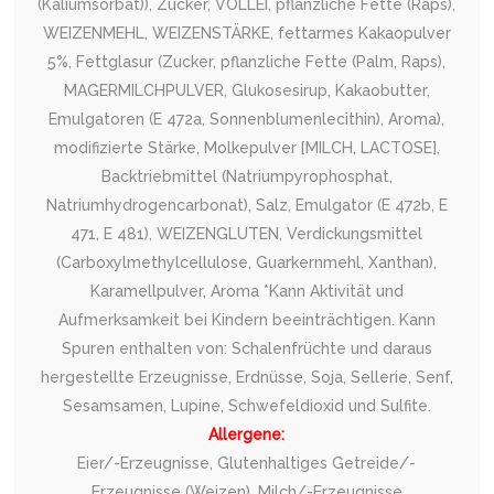
(Kaliumsorbat)), Zucker, VOLLEI, pflanzliche Fette (Raps),
WEIZENMEHL, WEIZENSTÄRKE, fettarmes Kakaopulver
5%, Fettglasur (Zucker, pflanzliche Fette (Palm, Raps),
MAGERMILCHPULVER, Glukosesirup, Kakaobutter,
Emulgatoren (E 472a, Sonnenblumenlecithin), Aroma),
modifizierte Stärke, Molkepulver [MILCH, LACTOSE],
Backtriebmittel (Natriumpyrophosphat,
Natriumhydrogencarbonat), Salz, Emulgator (E 472b, E
471, E 481), WEIZENGLUTEN, Verdickungsmittel
(Carboxylmethylcellulose, Guarkernmehl, Xanthan),
Karamellpulver, Aroma *Kann Aktivität und
Aufmerksamkeit bei Kindern beeinträchtigen. Kann
Spuren enthalten von: Schalenfrüchte und daraus
hergestellte Erzeugnisse, Erdnüsse, Soja, Sellerie, Senf,
Sesamsamen, Lupine, Schwefeldioxid und Sulfite.
Allergene:
Eier/-Erzeugnisse, Glutenhaltiges Getreide/-
Erzeugnisse (Weizen), Milch/-Erzeugnisse