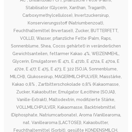
AC*, Brillantblau FCF), pflanzliche Fette (Palm),
Stabilisator (Glycerin, Xanthan, Traganth,
Carboxymethylcellulose), Invertzuckersirup,
Konservierungsstoff (Natriumbenzoat),
Feuchthaltemittel (Invertase)), Zucker, BUTTERFETT,
VOLLEI, Wasser, pflanzliche Fette (Palm, Raps,
Sonnenblume, Shea, Cocos gehärtet) in veränderlichen
Gewichtsanteilen, fettarmer Kakao 4%, WEIZENMEHL,
Glycerin, Emulgatoren (E 471, E 472b, E 472a, E 470a, E
472e, E 477, E 475, E 473, E 322 [SOJA, Sonnenblume,
MILCH]), Glukosesirup, MAGERMILCHPULVER, Maisstärke,
Kakao 0,8% , Zartbitterschokolade 0,8% (Kakaomasse,
Zucker, Kakaobutter, Emulgator (Lecithine [SOJA]),
Vanille-Extrakt), Maltodextrin, modifizierte Stärke,
VOLLMILCHPULVER, Kakaomasse, Backtriebmittel
(Diphosphate, Natriumcarbonate), Aroma (Vanillearoma,
nat. Vanillearoma [LACTOSE]), Kakaobutter,
Feuchthaltemittel (Sorbit), gesüßte KONDENSMILCH,