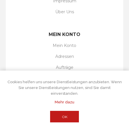
Impressum
Über Uns
MEIN KONTO
Mein Konto
Adressen
Aufträge
Wunschliste
Cookies helfen uns unsere Dienstleistungen anzubieten. Wenn
Sie unsere Dienstleistungen nutzen, sind Sie damit
einverstanden.
Mehr dazu
Powered by
nopCommerce
Copyright © 2026 Tortenboss UG. Alle Rechte
vorbehalten.
Alle Preise wurden inklusive Steuer angegeben. Exklusive
OK
Versand