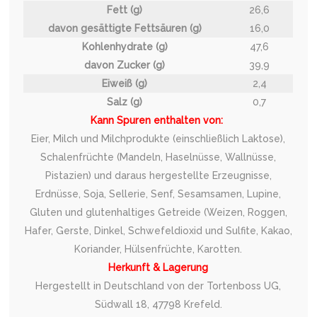
Fett (g)
26,6
davon gesättigte Fettsäuren (g)
16,0
Kohlenhydrate (g)
47,6
davon Zucker (g)
39,9
Eiweiß (g)
2,4
Salz (g)
0,7
Kann Spuren enthalten von:
Eier, Milch und Milchprodukte (einschließlich Laktose),
Schalenfrüchte (Mandeln, Haselnüsse, Wallnüsse,
Pistazien) und daraus hergestellte Erzeugnisse,
Erdnüsse, Soja, Sellerie, Senf, Sesamsamen, Lupine,
Gluten und glutenhaltiges Getreide (Weizen, Roggen,
Hafer, Gerste, Dinkel, Schwefeldioxid und Sulfite, Kakao,
Koriander, Hülsenfrüchte, Karotten.
Herkunft & Lagerung
Hergestellt in Deutschland von der Tortenboss UG,
Südwall 18, 47798 Krefeld.