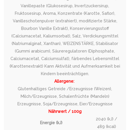
Vanillepaste (Glukosesirup, Invertzuckersirup,
Fruktosesirup, Aroma, Konzentrate (Karotte, Saflor),
Vanilleschotenpulver (extrahiert), modifizierte Stärke,
Bourbon Vanille Extrakt), Konservierungsstoff
(Calciumacetat, Kaliumsorbat), Salz, Verdickungsmittel
(Natriumalginat, Xanthan), WEIZENSTÄRKE, Stabilisator
(Gummi arabicum), Säureregulatoren (Diphosphate,
Calciumacetat, Calciumsulfat), färbendes Lebensmittel
(Karottenextrakt) Kann Aktivität und Aufmerksamkeit bei
Kindern beeinträchtigen.
Allergene:
Glutenhaltiges Getreide /Erzeugnisse (Weizen),
Milch/Erzeugnisse, Schalenfrüchte (Mandeln)
Erzeugnisse, Soja/Erzeugnisse, Eier/Erzeugnisse
Nährwert / 100g
2040 (kJ) /
Energie (kJ)
489 (kcal)