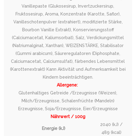
Vanillepaste (Glukosesirup, Invertzuckersirup,
Fruktosesirup, Aroma, Konzentrate (Karotte, Saflor),
Vanilleschotenpulver (extrahiert), modifizierte Stärke,
Bourbon Vanille Extrakt), Konservierungsstoff
(Calciumacetat, Kaliumsorbat), Salz, Verdickungsmittel
(Natriumalginat, Xanthan), WEIZENSTÄRKE, Stabilisator
(Gummi arabicum), Säureregulatoren (Diphosphate,
Calciumacetat, Calciumsulfat), färbendes Lebensmittel
(Karottenextrakt) Kann Aktivität und Aufmerksamkeit bei
Kindern beeinträchtigen.
Allergene:
Glutenhaltiges Getreide /Erzeugnisse (Weizen),
Milch/Erzeugnisse, Schalenfrüchte (Mandeln)
Erzeugnisse, Soja/Erzeugnisse, Eier/Erzeugnisse
Nährwert / 100g
2040 (kJ) /
Energie (kJ)
489 (kcal)