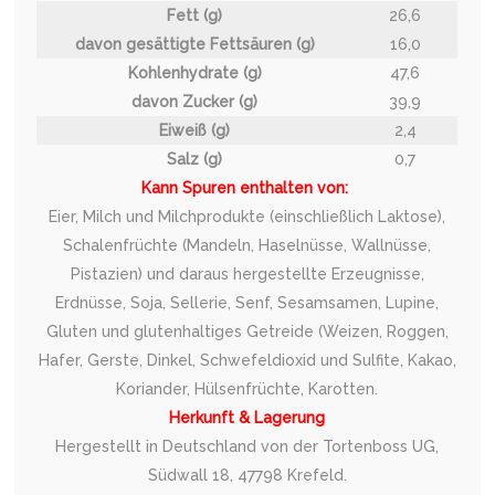
Fett (g)
26,6
davon gesättigte Fettsäuren (g)
16,0
Kohlenhydrate (g)
47,6
davon Zucker (g)
39,9
Eiweiß (g)
2,4
Salz (g)
0,7
Kann Spuren enthalten von:
Eier, Milch und Milchprodukte (einschließlich Laktose),
Schalenfrüchte (Mandeln, Haselnüsse, Wallnüsse,
Pistazien) und daraus hergestellte Erzeugnisse,
Erdnüsse, Soja, Sellerie, Senf, Sesamsamen, Lupine,
Gluten und glutenhaltiges Getreide (Weizen, Roggen,
Hafer, Gerste, Dinkel, Schwefeldioxid und Sulfite, Kakao,
Koriander, Hülsenfrüchte, Karotten.
Herkunft & Lagerung
Hergestellt in Deutschland von der Tortenboss UG,
Südwall 18, 47798 Krefeld.