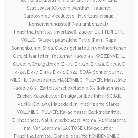
AC*, Brillantblau FCF), pflanzliche Fette (Palm),
Stabilisator (Glycerin, Xanthan, Traganth,
Carboxymethylcellulose), Invertzuckersirup,
Konservierungsstoff (Natriumbenzoat),
Feuchthaltemittel (Invertase)), Zucker, BUTTERFETT,
VOLLEI, Wasser, pflanzliche Fette (Palm, Raps,
Sonnenblume, Shea, Cocos gehärtet) in veränderlichen
Gewichtsanteilen, fettarmer Kakao 4%, WEIZENMEHL,
Glycerin, Emulgatoren (E 471, E 472b, E 472a, E 470a, E
472e, E 477, E 475, E 473, E 322 [SOJA, Sonnenblume,
MILCH]), Glukosesirup, MAGERMILCHPULVER, Maisstärke,
Kakao 0,8% , Zartbitterschokolade 0,8% (Kakaomasse,
Zucker, Kakaobutter, Emulgator (Lecithine [SOJA]),
Vanille-Extrakt), Maltodextrin, modifizierte Stärke,
VOLLMILCHPULVER, Kakaomasse, Backtriebmittel
(Diphosphate, Natriumcarbonate), Aroma (Vanillearoma,
nat. Vanillearoma [LACTOSE]), Kakaobutter,
Feuchthaltemittel (Sorbit), gesüßte KONDENSMILCH,