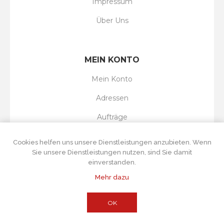
Impressum
Über Uns
MEIN KONTO
Mein Konto
Adressen
Aufträge
Wunschliste
Cookies helfen uns unsere Dienstleistungen anzubieten. Wenn
Sie unsere Dienstleistungen nutzen, sind Sie damit
einverstanden.
Mehr dazu
Powered by
nopCommerce
Copyright © 2026 Tortenboss UG. Alle Rechte
vorbehalten.
Alle Preise wurden inklusive Steuer angegeben. Exklusive
OK
Versand