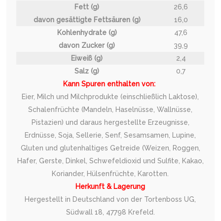
Fett (g)
26,6
davon gesättigte Fettsäuren (g)
16,0
Kohlenhydrate (g)
47,6
davon Zucker (g)
39,9
Eiweiß (g)
2,4
Salz (g)
0,7
Kann Spuren enthalten von:
Eier, Milch und Milchprodukte (einschließlich Laktose),
Schalenfrüchte (Mandeln, Haselnüsse, Wallnüsse,
Pistazien) und daraus hergestellte Erzeugnisse,
Erdnüsse, Soja, Sellerie, Senf, Sesamsamen, Lupine,
Gluten und glutenhaltiges Getreide (Weizen, Roggen,
Hafer, Gerste, Dinkel, Schwefeldioxid und Sulfite, Kakao,
Koriander, Hülsenfrüchte, Karotten.
Herkunft & Lagerung
Hergestellt in Deutschland von der Tortenboss UG,
Südwall 18, 47798 Krefeld.