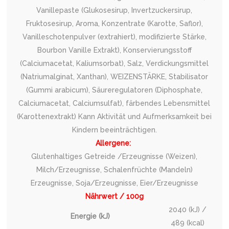
Vanillepaste (Glukosesirup, Invertzuckersirup,
Fruktosesirup, Aroma, Konzentrate (Karotte, Saflor),
Vanilleschotenpulver (extrahiert), modifizierte Stärke,
Bourbon Vanille Extrakt), Konservierungsstoff
(Calciumacetat, Kaliumsorbat), Salz, Verdickungsmittel
(Natriumalginat, Xanthan), WEIZENSTÄRKE, Stabilisator
(Gummi arabicum), Säureregulatoren (Diphosphate,
Calciumacetat, Calciumsulfat), färbendes Lebensmittel
(Karottenextrakt) Kann Aktivität und Aufmerksamkeit bei
Kindern beeinträchtigen.
Allergene:
Glutenhaltiges Getreide /Erzeugnisse (Weizen),
Milch/Erzeugnisse, Schalenfrüchte (Mandeln)
Erzeugnisse, Soja/Erzeugnisse, Eier/Erzeugnisse
Nährwert / 100g
2040 (kJ) /
Energie (kJ)
489 (kcal)