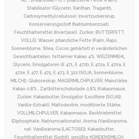
AC*, Brillantblau FCF), pflanzliche Fette (Palm),
Stabilisator (Glycerin, Xanthan, Traganth,
Carboxymethylcellulose), Invertzuckersirup,
Konservierungsstoff (Natriumbenzoat),
Feuchthaltemittel (Invertase)), Zucker, BUTTERFETT,
VOLLEI, Wasser, pflanzliche Fette (Palm, Raps,
Sonnenblume, Shea, Cocos gehärtet) in veränderlichen
Gewichtsanteilen, fettarmer Kakao 4%, WEIZENMEHL,
Glycerin, Emulgatoren (E 471, E 472b, E 472a, E 470a, E
472e, E 477, E 475, E 473, E 322 [SOJA, Sonnenblume,
MILCH]), Glukosesirup, MAGERMILCHPULVER, Maisstärke,
Kakao 0,8% , Zartbitterschokolade 0,8% (Kakaomasse,
Zucker, Kakaobutter, Emulgator (Lecithine [SOJA]),
Vanille-Extrakt), Maltodextrin, modifizierte Stärke,
VOLLMILCHPULVER, Kakaomasse, Backtriebmittel
(Diphosphate, Natriumcarbonate), Aroma (Vanillearoma,
nat. Vanillearoma [LACTOSE]), Kakaobutter,
Feuchthaltemittel (Sorbit), gesüßte KONDENSMILCH,