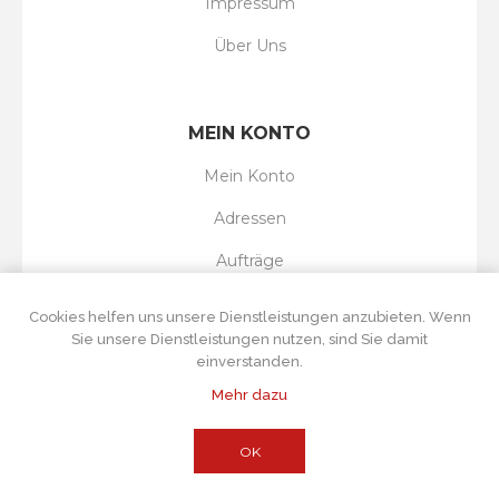
Impressum
Über Uns
MEIN KONTO
Mein Konto
Adressen
Aufträge
Wunschliste
Cookies helfen uns unsere Dienstleistungen anzubieten. Wenn
Sie unsere Dienstleistungen nutzen, sind Sie damit
einverstanden.
Mehr dazu
Powered by
nopCommerce
Copyright © 2026 Tortenboss UG. Alle Rechte
vorbehalten.
Alle Preise wurden inklusive Steuer angegeben. Exklusive
OK
Versand