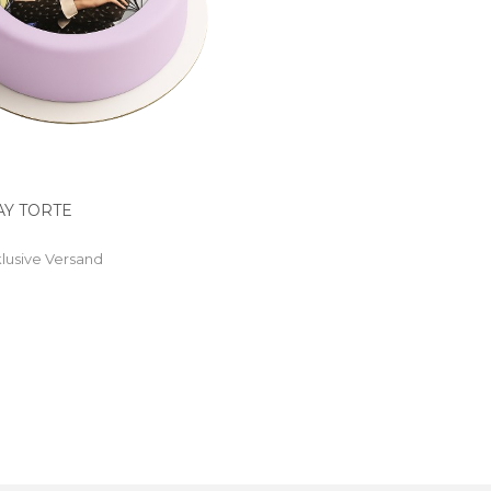
Y TORTE
lusive
Versand