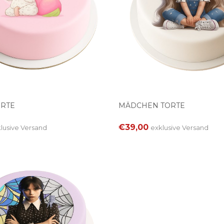
ORTE
MÄDCHEN TORTE
€39,00
lusive
Versand
exklusive
Versand