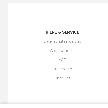
HILFE & SERVICE
Datenschutzerklärung
Widerrufsrecht
AGB
Impressum
Über Uns