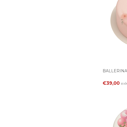
BALLERINA
€39,00
exk