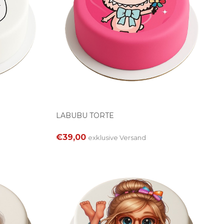
LABUBU TORTE
€39,00
exklusive
Versand