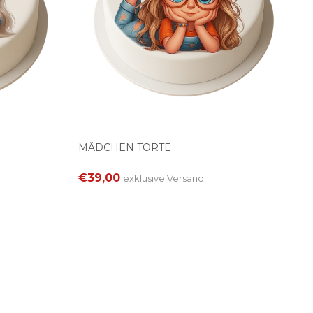
MÄDCHEN TORTE
€39,00
exklusive
Versand