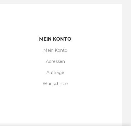
MEIN KONTO
Mein Konto
Adressen
Aufträge
Wunschliste