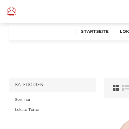
STARTSEITE
LOK
KATEGORIEN
Seminar
Lokale Torten