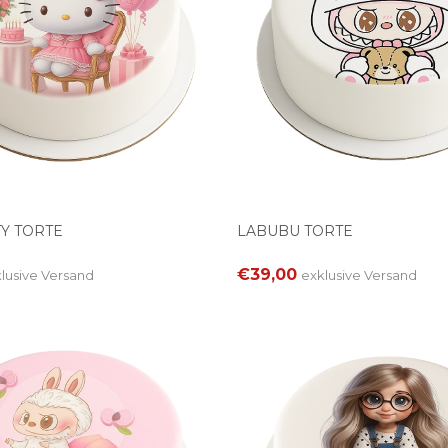
TY TORTE
LABUBU TORTE
€39,00
lusive
Versand
exklusive
Versand