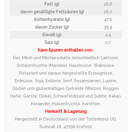
Fett (g)
26,6
davon gesättigte Fettsäuren (g)
16,0
Kohlenhydrate (g)
47,6
davon Zucker (g)
39,9
Eiweiß (g)
2,4
Salz (g)
0,7
Kann Spuren enthalten von:
Eier, Milch und Milchprodukte (einschließlich Laktose),
Schalenfrüchte (Mandeln, Haselnüsse, Wallnüsse,
Pistazien) und daraus hergestellte Erzeugnisse,
Erdnüsse, Soja, Sellerie, Senf, Sesamsamen, Lupine,
Gluten und glutenhaltiges Getreide (Weizen, Roggen,
Hafer, Gerste, Dinkel, Schwefeldioxid und Sulfite, Kakao,
Koriander, Hülsenfrüchte, Karotten.
Herkunft & Lagerung
Hergestellt in Deutschland von der Tortenboss UG,
Südwall 18, 47798 Krefeld.