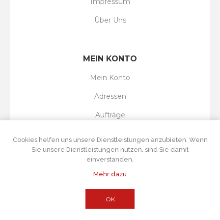
Impressum
Über Uns
MEIN KONTO
Mein Konto
Adressen
Aufträge
Wunschliste
Cookies helfen uns unsere Dienstleistungen anzubieten. Wenn
Sie unsere Dienstleistungen nutzen, sind Sie damit
einverstanden.
Mehr dazu
Powered by
nopCommerce
Copyright © 2026 Tortenboss UG. Alle Rechte
vorbehalten.
Alle Preise wurden inklusive Steuer angegeben. Exklusive
OK
Versand