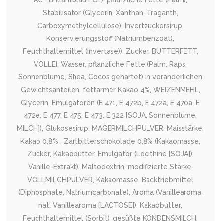
AC*, Brillantblau FCF), pflanzliche Fette (Palm),
Stabilisator (Glycerin, Xanthan, Traganth,
Carboxymethylcellulose), Invertzuckersirup,
Konservierungsstoff (Natriumbenzoat),
Feuchthaltemittel (Invertase)), Zucker, BUTTERFETT,
VOLLEI, Wasser, pflanzliche Fette (Palm, Raps,
Sonnenblume, Shea, Cocos gehärtet) in veränderlichen
Gewichtsanteilen, fettarmer Kakao 4%, WEIZENMEHL,
Glycerin, Emulgatoren (E 471, E 472b, E 472a, E 470a, E
472e, E 477, E 475, E 473, E 322 [SOJA, Sonnenblume,
MILCH]), Glukosesirup, MAGERMILCHPULVER, Maisstärke,
Kakao 0,8% , Zartbitterschokolade 0,8% (Kakaomasse,
Zucker, Kakaobutter, Emulgator (Lecithine [SOJA]),
Vanille-Extrakt), Maltodextrin, modifizierte Stärke,
VOLLMILCHPULVER, Kakaomasse, Backtriebmittel
(Diphosphate, Natriumcarbonate), Aroma (Vanillearoma,
nat. Vanillearoma [LACTOSE]), Kakaobutter,
Feuchthaltemittel (Sorbit), gesüßte KONDENSMILCH,