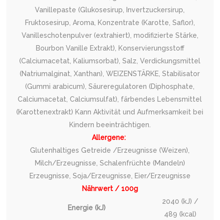
Vanillepaste (Glukosesirup, Invertzuckersirup,
Fruktosesirup, Aroma, Konzentrate (Karotte, Saflor),
Vanilleschotenpulver (extrahiert), modifizierte Stärke,
Bourbon Vanille Extrakt), Konservierungsstoff
(Calciumacetat, Kaliumsorbat), Salz, Verdickungsmittel
(Natriumalginat, Xanthan), WEIZENSTÄRKE, Stabilisator
(Gummi arabicum), Säureregulatoren (Diphosphate,
Calciumacetat, Calciumsulfat), färbendes Lebensmittel
(Karottenextrakt) Kann Aktivität und Aufmerksamkeit bei
Kindern beeinträchtigen.
Allergene:
Glutenhaltiges Getreide /Erzeugnisse (Weizen),
Milch/Erzeugnisse, Schalenfrüchte (Mandeln)
Erzeugnisse, Soja/Erzeugnisse, Eier/Erzeugnisse
Nährwert / 100g
2040 (kJ) /
Energie (kJ)
489 (kcal)