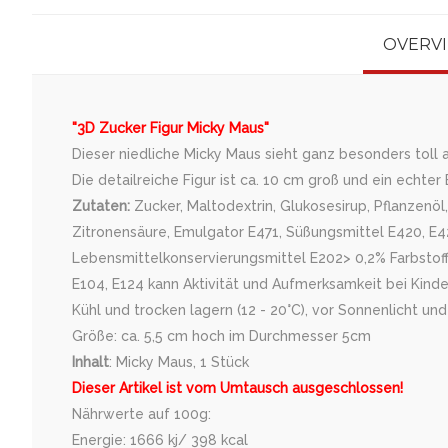
OVERV
"3D Zucker Figur Micky Maus"
Dieser niedliche Micky Maus sieht ganz besonders toll 
Die detailreiche Figur ist ca. 10 cm groß und ein echter 
Zutaten:
Zucker, Maltodextrin, Glukosesirup, Pflanzenöl
Zitronensäure, Emulgator E471, Süßungsmittel E420, E42
Lebensmittelkonservierungsmittel E202> 0,2% Farbstoff:
E104, E124 kann Aktivität und Aufmerksamkeit bei Kinde
Kühl und trocken lagern (12 - 20°C), vor Sonnenlicht u
Größe: ca. 5,5 cm hoch im Durchmesser 5cm
Inhalt
: Micky Maus, 1 Stück
Dieser Artikel ist vom Umtausch ausgeschlossen!
Nährwerte auf 100g:
Energie: 1666 kj/ 398 kcal