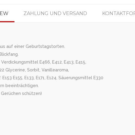
IEW
ZAHLUNG UND VERSAND
KONTAKTFO
aus auf einer Geburtstagstorten.
Blickfang.
, Verdickungsmittel E466, E412, E413, E415,
2 Glycerine, Sorbit, Vanillearoma,
 E153 E155, E133, E171, E124, Säuerungsmittel E330
rn beeinträchtigen.
nd Gerüchen schützen)