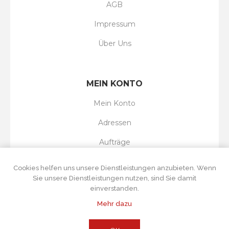
AGB
Impressum
Über Uns
MEIN KONTO
Mein Konto
Adressen
Aufträge
Wunschliste
Cookies helfen uns unsere Dienstleistungen anzubieten. Wenn
Sie unsere Dienstleistungen nutzen, sind Sie damit
einverstanden.
Mehr dazu
Powered by
nopCommerce
Copyright © 2026 Tortenboss UG. Alle Rechte
vorbehalten.
Alle Preise wurden inklusive Steuer angegeben. Exklusive