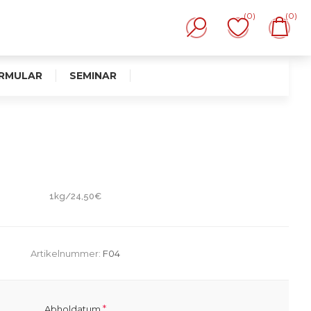
(0)
(0)
RMULAR
SEMINAR
E
1kg/24,50€
Artikelnummer:
F04
*
Abholdatum