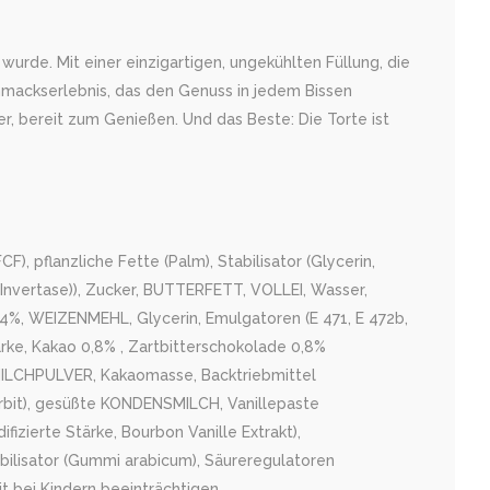
rde. Mit einer einzigartigen, ungekühlten Füllung, die
hmackserlebnis, das den Genuss in jedem Bissen
er, bereit zum Genießen. Und das Beste: Die Torte ist
, pflanzliche Fette (Palm), Stabilisator (Glycerin,
(Invertase)), Zucker, BUTTERFETT, VOLLEI, Wasser,
 4%, WEIZENMEHL, Glycerin, Emulgatoren (E 471, E 472b,
ärke, Kakao 0,8% , Zartbitterschokolade 0,8%
LLMILCHPULVER, Kakaomasse, Backtriebmittel
orbit), gesüßte KONDENSMILCH, Vanillepaste
ifizierte Stärke, Bourbon Vanille Extrakt),
abilisator (Gummi arabicum), Säureregulatoren
t bei Kindern beeinträchtigen.