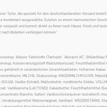
 Torte, die speziell für den deutschlandweiten Versand kreiert wu
Torte kombiniert ausgewählte Zutaten zu einem harmonischen Gesc
her verpackt und kommt direkt zu Ihnen nach Hause, frisch und leck
z nach Belieben verlängern können.”
p, Wasser, Farbstoffe (Tartrazin*, Allurarot AC*, Brillantblau FCF)
ersirup, Konservierungsstoff (Natriumbenzoat), Feuchthaltemittel 
os gehärtet) in veränderlichen Gewichtsanteilen, fettarmer Kakao
JA, Sonnenblume, MILCH]), Glukosesirup, MAGERMILCHPULVER, Maisst
 [SOJA]), Vanille-Extrakt), Maltodextrin, modifizierte Stärke, VO
 nat. Vanillearoma [LACTOSE]), Kakaobutter, Feuchthaltemittel (S
onzentrate (Karotte, Saflor), Vanilleschotenpulver (extrahiert), mod
z, Verdickungsmittel (Natriumalginat, Xanthan), WEIZENSTÄRKE, St
 Lebensmittel (Karottenextrakt) Kann Aktivität und Aufmerksamkei