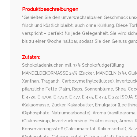
Produktbeschreibungen
“Genießen Sie den unverwechselbaren Geschmack unserer
frisch und köstlich bleibt, auch ohne Kühlung. Diese 
verspricht – perfekt für jede Gelegenheit. Sie wird sic
bis zu einer Woche haltbar, sodass Sie den Genuss gan
Zutaten:
Schokoladenkuchen mit 37% Schokofudgefüllung
MANDELDEKORMASSE 25% (Zucker, MANDELN (3%), Glukosesiru
Xanthan, Traganth, Carboxymethylcellulose), Invertzuck
pflanzliche Fette (Palm, Raps, Sonnenblume, Shea, Coc
E 472a, E 470a, E 472e, E 477, E 475, E 473, E 322 [SO
(Kakaomasse, Zucker, Kakaobutter, Emulgator (Lecithine
(Diphosphate, Natriumcarbonate), Aroma (Vanillearoma,
(Glukosesirup, Invertzuckersirup, Fruktosesirup, Aroma, K
Konservierungsstoff (Calciumacetat, Kaliumsorbat), Sal
(Diphosphate, Calciumacetat, Calciumsulfat), färbendes