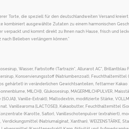
 Torte, die speziell für den deutschlandweiten Versand kreiert wu
Torte kombiniert ausgewählte Zutaten zu einem harmonischen Gesc
her verpackt und kommt direkt zu Ihnen nach Hause, frisch und leck
z nach Belieben verlängern können.”
p, Wasser, Farbstoffe (Tartrazin*, Allurarot AC*, Brillantblau FCF)
ersirup, Konservierungsstoff (Natriumbenzoat), Feuchthaltemittel 
os gehärtet) in veränderlichen Gewichtsanteilen, fettarmer Kakao
JA, Sonnenblume, MILCH]), Glukosesirup, MAGERMILCHPULVER, Maisst
 [SOJA]), Vanille-Extrakt), Maltodextrin, modifizierte Stärke, VO
 nat. Vanillearoma [LACTOSE]), Kakaobutter, Feuchthaltemittel (S
onzentrate (Karotte, Saflor), Vanilleschotenpulver (extrahiert), mod
z, Verdickungsmittel (Natriumalginat, Xanthan), WEIZENSTÄRKE, St
 Lebensmittel (Karottenextrakt) Kann Aktivität und Aufmerksamkei