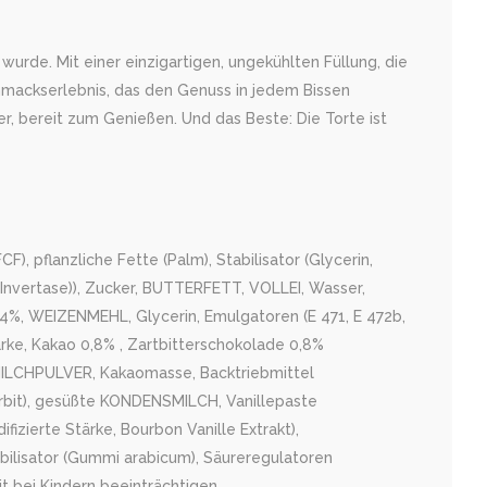
rde. Mit einer einzigartigen, ungekühlten Füllung, die
hmackserlebnis, das den Genuss in jedem Bissen
er, bereit zum Genießen. Und das Beste: Die Torte ist
, pflanzliche Fette (Palm), Stabilisator (Glycerin,
(Invertase)), Zucker, BUTTERFETT, VOLLEI, Wasser,
 4%, WEIZENMEHL, Glycerin, Emulgatoren (E 471, E 472b,
ärke, Kakao 0,8% , Zartbitterschokolade 0,8%
LLMILCHPULVER, Kakaomasse, Backtriebmittel
orbit), gesüßte KONDENSMILCH, Vanillepaste
ifizierte Stärke, Bourbon Vanille Extrakt),
abilisator (Gummi arabicum), Säureregulatoren
t bei Kindern beeinträchtigen.