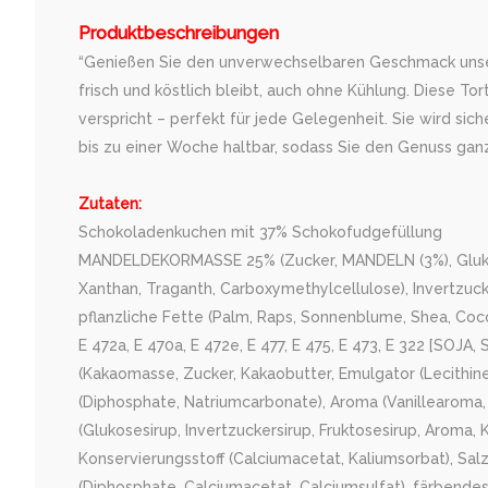
Produktbeschreibungen
“Genießen Sie den unverwechselbaren Geschmack unserer
frisch und köstlich bleibt, auch ohne Kühlung. Diese 
verspricht – perfekt für jede Gelegenheit. Sie wird sic
bis zu einer Woche haltbar, sodass Sie den Genuss gan
Zutaten:
Schokoladenkuchen mit 37% Schokofudgefüllung
MANDELDEKORMASSE 25% (Zucker, MANDELN (3%), Glukosesiru
Xanthan, Traganth, Carboxymethylcellulose), Invertzuck
pflanzliche Fette (Palm, Raps, Sonnenblume, Shea, Coc
E 472a, E 470a, E 472e, E 477, E 475, E 473, E 322 [SO
(Kakaomasse, Zucker, Kakaobutter, Emulgator (Lecithine
(Diphosphate, Natriumcarbonate), Aroma (Vanillearoma,
(Glukosesirup, Invertzuckersirup, Fruktosesirup, Aroma, K
Konservierungsstoff (Calciumacetat, Kaliumsorbat), Sal
(Diphosphate, Calciumacetat, Calciumsulfat), färbendes