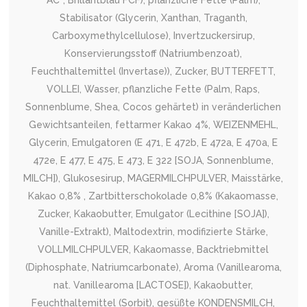
AC*, Brillantblau FCF), pflanzliche Fette (Palm),
Stabilisator (Glycerin, Xanthan, Traganth,
Carboxymethylcellulose), Invertzuckersirup,
Konservierungsstoff (Natriumbenzoat),
Feuchthaltemittel (Invertase)), Zucker, BUTTERFETT,
VOLLEI, Wasser, pflanzliche Fette (Palm, Raps,
Sonnenblume, Shea, Cocos gehärtet) in veränderlichen
Gewichtsanteilen, fettarmer Kakao 4%, WEIZENMEHL,
Glycerin, Emulgatoren (E 471, E 472b, E 472a, E 470a, E
472e, E 477, E 475, E 473, E 322 [SOJA, Sonnenblume,
MILCH]), Glukosesirup, MAGERMILCHPULVER, Maisstärke,
Kakao 0,8% , Zartbitterschokolade 0,8% (Kakaomasse,
Zucker, Kakaobutter, Emulgator (Lecithine [SOJA]),
Vanille-Extrakt), Maltodextrin, modifizierte Stärke,
VOLLMILCHPULVER, Kakaomasse, Backtriebmittel
(Diphosphate, Natriumcarbonate), Aroma (Vanillearoma,
nat. Vanillearoma [LACTOSE]), Kakaobutter,
Feuchthaltemittel (Sorbit), gesüßte KONDENSMILCH,