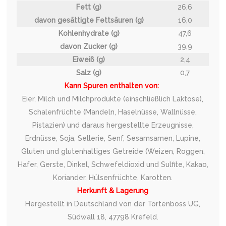
Fett (g)
26,6
davon gesättigte Fettsäuren (g)
16,0
Kohlenhydrate (g)
47,6
davon Zucker (g)
39,9
Eiweiß (g)
2,4
Salz (g)
0,7
Kann Spuren enthalten von:
Eier, Milch und Milchprodukte (einschließlich Laktose),
Schalenfrüchte (Mandeln, Haselnüsse, Wallnüsse,
Pistazien) und daraus hergestellte Erzeugnisse,
Erdnüsse, Soja, Sellerie, Senf, Sesamsamen, Lupine,
Gluten und glutenhaltiges Getreide (Weizen, Roggen,
Hafer, Gerste, Dinkel, Schwefeldioxid und Sulfite, Kakao,
Koriander, Hülsenfrüchte, Karotten.
Herkunft & Lagerung
Hergestellt in Deutschland von der Tortenboss UG,
Südwall 18, 47798 Krefeld.