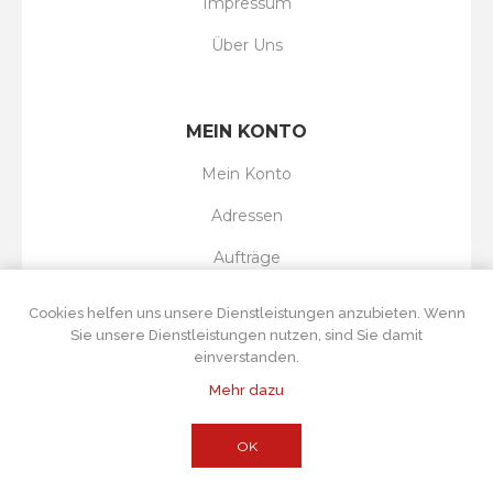
Impressum
Über Uns
MEIN KONTO
Mein Konto
Adressen
Aufträge
Wunschliste
Cookies helfen uns unsere Dienstleistungen anzubieten. Wenn
Sie unsere Dienstleistungen nutzen, sind Sie damit
einverstanden.
Mehr dazu
Powered by
nopCommerce
Copyright © 2026 Tortenboss UG. Alle Rechte
vorbehalten.
Alle Preise wurden inklusive Steuer angegeben. Exklusive
OK
Versand