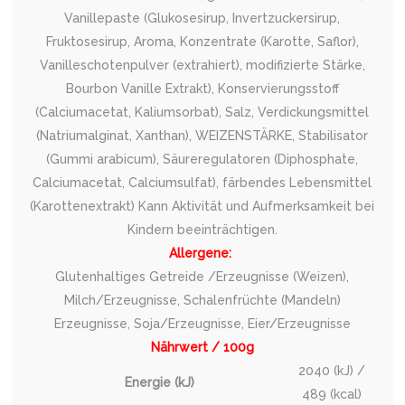
Vanillepaste (Glukosesirup, Invertzuckersirup,
Fruktosesirup, Aroma, Konzentrate (Karotte, Saflor),
Vanilleschotenpulver (extrahiert), modifizierte Stärke,
Bourbon Vanille Extrakt), Konservierungsstoff
(Calciumacetat, Kaliumsorbat), Salz, Verdickungsmittel
(Natriumalginat, Xanthan), WEIZENSTÄRKE, Stabilisator
(Gummi arabicum), Säureregulatoren (Diphosphate,
Calciumacetat, Calciumsulfat), färbendes Lebensmittel
(Karottenextrakt) Kann Aktivität und Aufmerksamkeit bei
Kindern beeinträchtigen.
Allergene:
Glutenhaltiges Getreide /Erzeugnisse (Weizen),
Milch/Erzeugnisse, Schalenfrüchte (Mandeln)
Erzeugnisse, Soja/Erzeugnisse, Eier/Erzeugnisse
Nährwert / 100g
2040 (kJ) /
Energie (kJ)
489 (kcal)