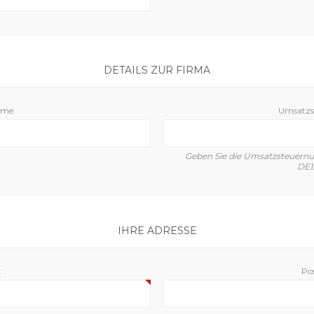
DETAILS ZUR FIRMA
ame:
Umsatzs
Geben Sie die Umsatzsteuernum
DE1
IHRE ADRESSE
:
Pos