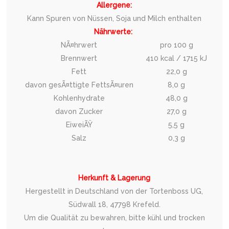
Allergene:
Kann Spuren von Nüssen, Soja und Milch enthalten
Nährwerte:
NÃ¤hrwert
pro 100 g
Brennwert
410 kcal / 1715 kJ
Fett
22,0 g
davon gesÃ¤ttigte FettsÃ¤uren
8,0 g
Kohlenhydrate
48,0 g
davon Zucker
27,0 g
EiweiÃŸ
5,5 g
Salz
0,3 g
Herkunft & Lagerung
Hergestellt in Deutschland von der Tortenboss UG,
Südwall 18, 47798 Krefeld.
Um die Qualität zu bewahren, bitte kühl und trocken