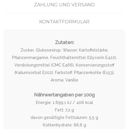
ZAHLUNG UND VERSAND
KONTAKTFORMULAR
Zutaten:
Zucker, Glukosesirup, Wasser, Kartoffelstärke,
Pflanzenmargarine, Feuchthaltemittel (Glycerin E422),
Verdickungsmittel (CMC E466), Konservierungsstoff
(Kaliumsorbat E202), Farbstoff: Pflanzenkohle (E153),
Aroma: Vanille
Nährwertangaben per 100g
Energie: 1.699,1 kJ / 406 kcal
Fett: 7,2 g
davon gesättigte Fettsäuren: 5,5 g
Kohlenhydrate: 86,8 g