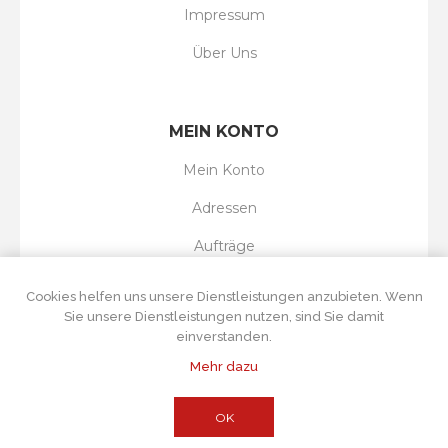
Impressum
Über Uns
MEIN KONTO
Mein Konto
Adressen
Aufträge
Wunschliste
Cookies helfen uns unsere Dienstleistungen anzubieten. Wenn
Sie unsere Dienstleistungen nutzen, sind Sie damit
einverstanden.
Mehr dazu
Powered by
nopCommerce
Copyright © 2026 Tortenboss UG. Alle Rechte
vorbehalten.
Alle Preise wurden inklusive Steuer angegeben. Exklusive
OK
Versand