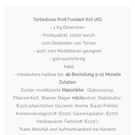
Tortenboss Profi Fondant Rot 1KG
- 1 Kg Eimerchen
- Profiqualität; schön weich
- zum Einkleiden von Torten
- auch zum Modellieren geeignet
- gebrauchsfertig
- halal
- mindestens haltbar bis:
ab Bestellung 9-15 Monate
Zutaten:
Zucker, modifizierte
Maisstärke
, Glukosesirup,
Pflanzenfett, Wasser, Mager
milch
pulver, Stabilisator:
(E422-pflanzliches Glyzerin), Aroma: (E440-Pektin),
Konservierungsstoff: (E220), Säureregulator: (E270),
Vanillepulver, Farbstoff: (E129*).
*Kann Aktivität und Aufmerksamkeit bei Kindern