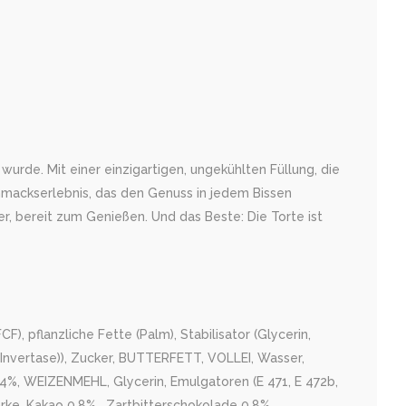
rde. Mit einer einzigartigen, ungekühlten Füllung, die
hmackserlebnis, das den Genuss in jedem Bissen
er, bereit zum Genießen. Und das Beste: Die Torte ist
, pflanzliche Fette (Palm), Stabilisator (Glycerin,
(Invertase)), Zucker, BUTTERFETT, VOLLEI, Wasser,
 4%, WEIZENMEHL, Glycerin, Emulgatoren (E 471, E 472b,
ärke, Kakao 0,8% , Zartbitterschokolade 0,8%