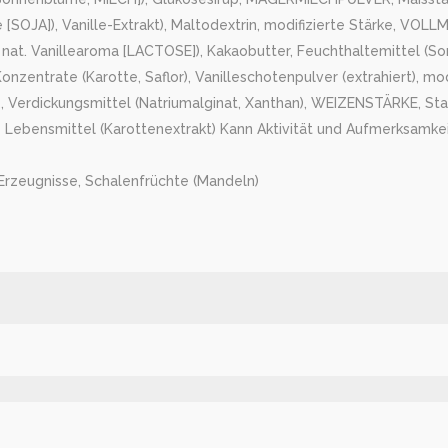
 [SOJA]), Vanille-Extrakt), Maltodextrin, modifizierte Stärke, VO
 nat. Vanillearoma [LACTOSE]), Kakaobutter, Feuchthaltemittel (S
onzentrate (Karotte, Saflor), Vanilleschotenpulver (extrahiert), mod
z, Verdickungsmittel (Natriumalginat, Xanthan), WEIZENSTÄRKE, St
 Lebensmittel (Karottenextrakt) Kann Aktivität und Aufmerksamkei
Erzeugnisse, Schalenfrüchte (Mandeln)