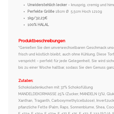
Unwiderstehlich lecker
– knusprig, cremig und him
Perfekte Größe
18cm Ø 5,5cm Hoch 1210g
1kg/32,23€
100% HALAL
Produktbeschreibungen
“Genießen Sie den unverwechselbaren Geschmack unserer
frisch und köstlich bleibt, auch ohne Kühlung. Diese 
verspricht – perfekt für jede Gelegenheit. Sie wird sic
bis zu einer Woche haltbar, sodass Sie den Genuss gan
Zutaten:
Schokoladenkuchen mit 37% Schokofüllung
MANDELDEKORMASSE 25% (Zucker, MANDELN (3%), Glukosesiru
Xanthan, Traganth, Carboxymethylcellulose), Invertzuck
pflanzliche Fette (Palm, Raps, Sonnenblume, Shea, Coc
E 472a, E 470a, E 472e, E 477, E 475, E 473, E 322 [SO