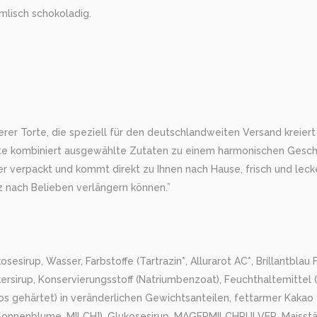
mlisch schokoladig.
 Torte, die speziell für den deutschlandweiten Versand kreiert wu
Torte kombiniert ausgewählte Zutaten zu einem harmonischen Gesc
her verpackt und kommt direkt zu Ihnen nach Hause, frisch und leck
z nach Belieben verlängern können.”
p, Wasser, Farbstoffe (Tartrazin*, Allurarot AC*, Brillantblau FCF)
ersirup, Konservierungsstoff (Natriumbenzoat), Feuchthaltemittel 
os gehärtet) in veränderlichen Gewichtsanteilen, fettarmer Kakao
JA, Sonnenblume, MILCH]), Glukosesirup, MAGERMILCHPULVER, Maisst