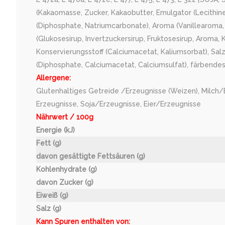
(Kakaomasse, Zucker, Kakaobutter, Emulgator (Lecithine
(Diphosphate, Natriumcarbonate), Aroma (Vanillearoma,
(Glukosesirup, Invertzuckersirup, Fruktosesirup, Aroma, K
Konservierungsstoff (Calciumacetat, Kaliumsorbat), Sal
(Diphosphate, Calciumacetat, Calciumsulfat), färbendes
Allergene:
Glutenhaltiges Getreide /Erzeugnisse (Weizen), Milch/
Erzeugnisse, Soja/Erzeugnisse, Eier/Erzeugnisse
Nährwert / 100g
Energie (kJ)
Fett (g)
davon gesättigte Fettsäuren (g)
Kohlenhydrate (g)
davon Zucker (g)
Eiweiß (g)
Salz (g)
Kann Spuren enthalten von: