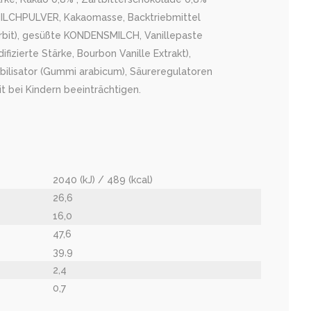
LLMILCHPULVER, Kakaomasse, Backtriebmittel
orbit), gesüßte KONDENSMILCH, Vanillepaste
ifizierte Stärke, Bourbon Vanille Extrakt),
abilisator (Gummi arabicum), Säureregulatoren
t bei Kindern beeinträchtigen.
2040 (kJ) / 489 (kcal)
26,6
16,0
47,6
39,9
2,4
0,7