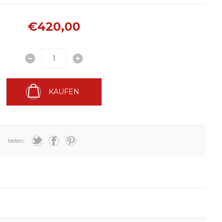
€420,00
KAUFEN
teilen: